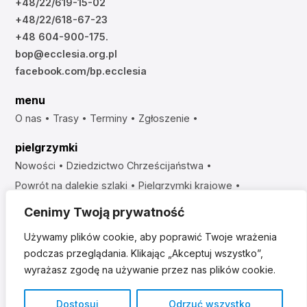
+48/22/619-15-02
+48/22/618-67-23
+48 604-900-175.
bop@ecclesia.org.pl
facebook.com/bp.ecclesia
menu
O nas
Trasy
Terminy
Zgłoszenie
pielgrzymki
Nowości
Dziedzictwo Chrześcijaństwa
Powrót na dalekie szlaki
Pielgrzymki krajowe
Sanktuaria Maryjne
Szlaki Apostolskie
Szlaki Biblijne
Cenimy Twoją prywatność
Szlaki Misyjne
Używamy plików cookie, aby poprawić Twoje wrażenia
artykuły
podczas przeglądania. Klikając „Akceptuj wszystko”,
wyrażasz zgodę na używanie przez nas plików cookie.
O naszych trasach
Sanktuaria na świecie
Sanktuaria w Polsce
Święci
Dostosuj
Odrzuć wszystko