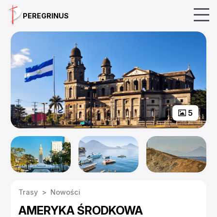
Skip
PEREGRINUS
to
content
5
Trasy
>
Nowości
AMERYKA ŚRODKOWA