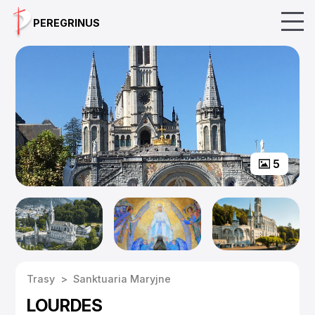
Skip
PEREGRINUS
to
content
5
Trasy
>
Sanktuaria Maryjne
LOURDES