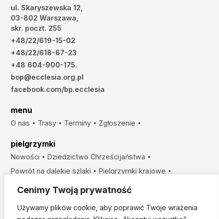
ul. Skaryszewska 12,
03-802 Warszawa,
skr. poczt. 255
+48/22/619-15-02
+48/22/618-67-23
+48 604-900-175.
bop@ecclesia.org.pl
facebook.com/bp.ecclesia
menu
O nas
Trasy
Terminy
Zgłoszenie
pielgrzymki
Nowości
Dziedzictwo Chrześcijaństwa
Powrót na dalekie szlaki
Pielgrzymki krajowe
Sanktuaria Maryjne
Szlaki Apostolskie
Szlaki Biblijne
Cenimy Twoją prywatność
Szlaki Misyjne
Używamy plików cookie, aby poprawić Twoje wrażenia