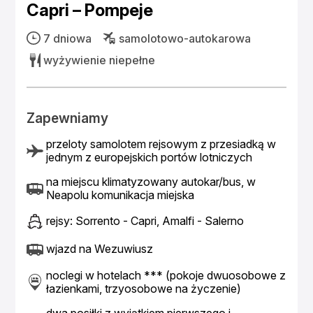
Capri – Pompeje
7 dniowa
samolotowo-autokarowa
wyżywienie niepełne
Zapewniamy
przeloty samolotem rejsowym z przesiadką w
jednym z europejskich portów lotniczych
na miejscu klimatyzowany autokar/bus, w
Neapolu komunikacja miejska
rejsy: Sorrento - Capri, Amalfi - Salerno
wjazd na Wezuwiusz
noclegi w hotelach *** (pokoje dwuosobowe z
łazienkami, trzyosobowe na życzenie)
dwa posiłki z wyjątkiem pierwszego i